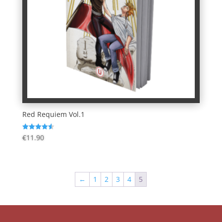
Red Requiem Vol.1
Valutato
€
11.90
4.60
su 5
←
1
2
3
4
5