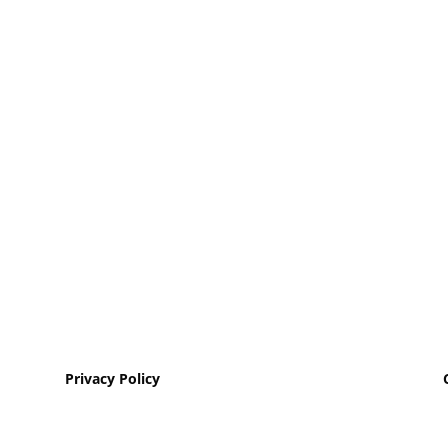
Scopri tutte le nostre
storie!
Non perderti nemmeno un'uscita: iscriviti alla
nostra newsletter!
Privacy Policy