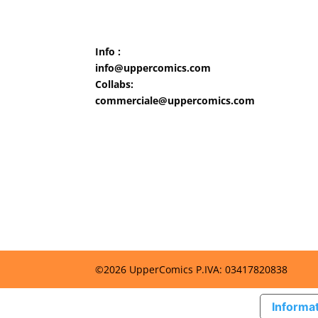
Info :
info@uppercomics.com
Collabs:
commerciale@uppercomics.com
©2026 UpperComics P.IVA: 03417820838
Informat