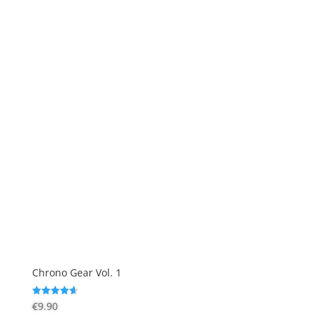
Chrono Gear Vol. 1
Valutato
€
9.90
4.67