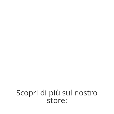
gioco, Arrow-Up, dove tutti i personaggi di
Upper Comics se le danno di santa ragione!
Attualmente, oltre ai progetti sopracitati, sto
anche lavorando a due progetti super segreti
che spero di farvi vedere presto! (Sì, non ho
una vita sociale). (Non scherzo seriamente
qualcuno mi aiuti a socializzare).
Scopri di più sul nostro
store: