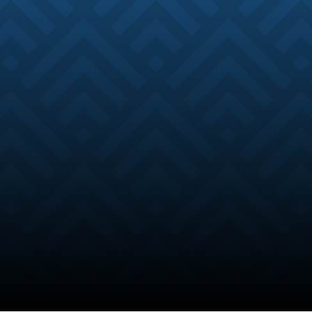
genere umano, questi
temerari esploratori
sono gli archeologi!
Evans Layard, aspirante archeologo, sogna di
riportare alla luce i segreti che nasconde la
Deephase, ma i suoi piani vengono stravolti
quando trova per caso uno
strano orologio
appartenuto a suo padre, orologio che a
quanto pare, nasconde un
antico segreto
…!