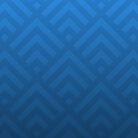
Pianeta azzurro
di Aeria, anno 823 post
Deephase.
Deephase, così viene chiamata l’enigmatica
era
glaciale
, che ha portato tutti gli esseri viventi
ad un lungo sonno…
Per poi risvegliarli, privi di passato, dopo ignote
centinaia di anni.
Da quando Aeria si è risvegliata, è diventata
custode sibillina di
rovine sepolte
, foreste
inesplorate e
civiltà antiche
…
Inizia così l’era dell’esplorazione, e desiderosi
di trovare risposte, individui straordinari
partono quindi all’
avventura
!
Considerati la più importante risorsa del