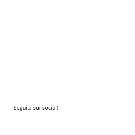
Scopri tutte le nostre storie!
Non perderti nemmeno un'uscita:
iscriviti alla nostra newsletter!
Registrati
Seguici sui social!