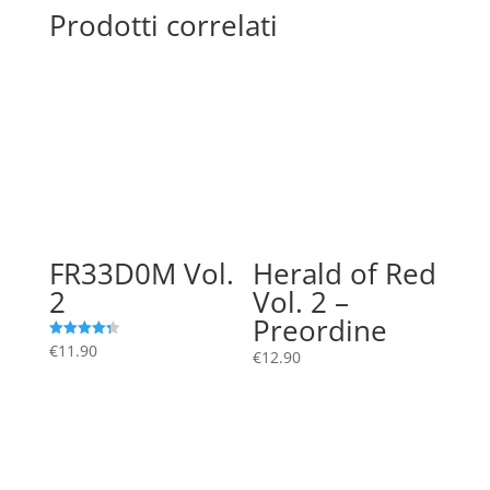
Prodotti correlati
FR33D0M Vol.
Herald of Red
2
Vol. 2 –
Preordine
€
11.90
Valutato
€
12.90
4.33
su 5