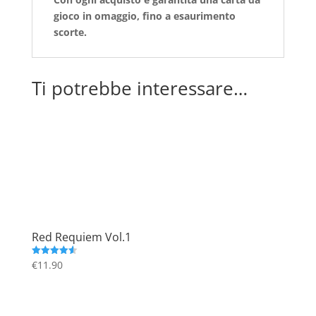
gioco in omaggio, fino a esaurimento
scorte.
Ti potrebbe interessare…
Red Requiem Vol.1
€
11.90
Valutato
4.60
su 5