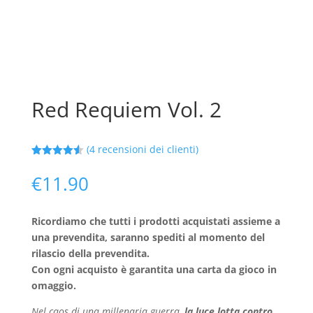
Red Requiem Vol. 2
(
4
recensioni dei clienti)
Valutato
4.50
su 5
€
11.90
su base
di
recensioni
Ricordiamo che tutti i prodotti acquistati assieme a
una prevendita, saranno spediti al momento del
rilascio della prevendita.
Con ogni acquisto è garantita una carta da gioco in
omaggio.
Nel caos di una millenaria guerra,
la luce lotta contro