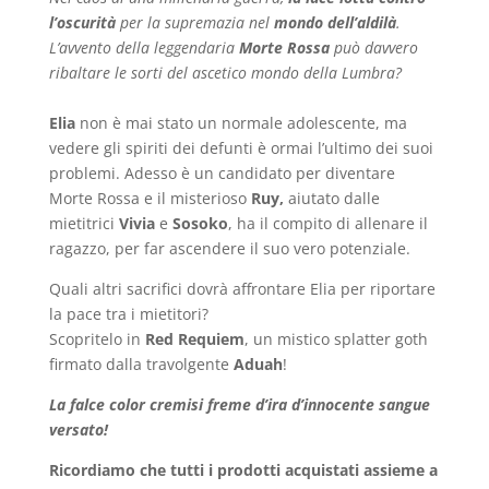
l’oscurità
per la supremazia nel
mondo dell’aldilà
.
L’avvento della leggendaria
Morte Rossa
può davvero
ribaltare le sorti del ascetico mondo della Lumbra?
Elia
non è mai stato un normale adolescente, ma
vedere gli spiriti dei defunti è ormai l’ultimo dei suoi
problemi. Adesso è un candidato per diventare
Morte Rossa e il misterioso
Ruy,
aiutato dalle
mietitrici
Vivia
e
Sosoko
, ha il compito di allenare il
ragazzo, per far ascendere il suo vero potenziale.
Quali altri sacrifici dovrà affrontare Elia per riportare
la pace tra i mietitori?
Scopritelo in
Red Requiem
, un mistico splatter goth
firmato dalla travolgente
Aduah
!
La falce color cremisi freme d’ira d’innocente sangue
versato!
Ricordiamo che tutti i prodotti acquistati assieme a