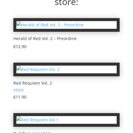
store:
Herald of Red Vol. 2 – Preordine
€
12.90
Red Requiem Vol. 2
Valutato
€
11.90
4.50
su 5