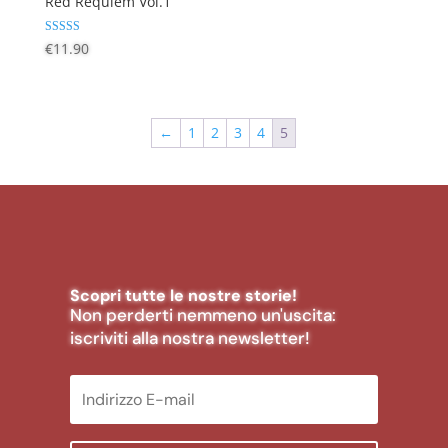
Red Requiem Vol.1
Valutato
€
11.90
4.60
su 5
←
1
2
3
4
5
Scopri tutte le nostre storie!
Non perderti nemmeno un'uscita:
iscriviti alla nostra newsletter!