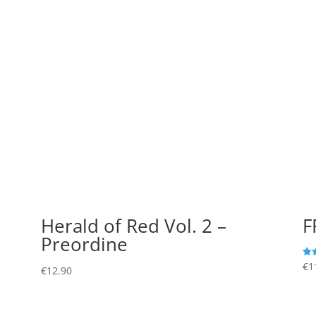
Herald of Red Vol. 2 –
F
Preordine
€
1
Val
€
12.90
4.3
su