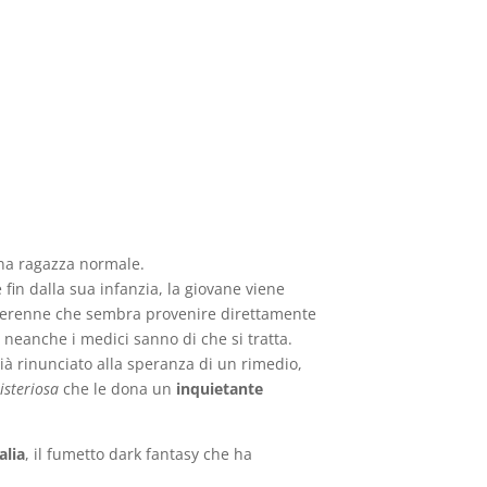
w-Up
Chi Siamo
Account
una ragazza normale.
fin dalla sua infanzia, la giovane viene
erenne che sembra provenire direttamente
e neanche i medici sanno di che si tratta.
à rinunciato alla speranza di un rimedio,
isteriosa
che le dona un
inquietante
alia
, il fumetto dark fantasy che ha