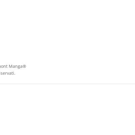
Egmont Manga®
iservati.