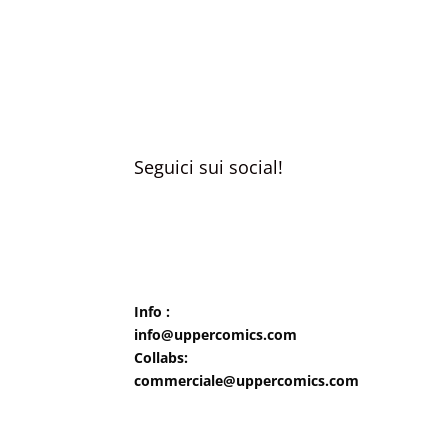
prezzo:
da
€22.80
a
€51.80
Seguici sui social!
Info :
info@uppercomics.com
Collabs:
commerciale@uppercomics.com