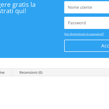
ere gratis la
trati qui!
Hai dimenticato la password?
Acc
ive
Recensioni (0)