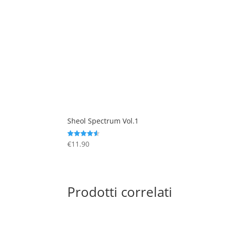
Sheol Spectrum Vol.1
€
11.90
Valutato
4.56
su 5
Prodotti correlati