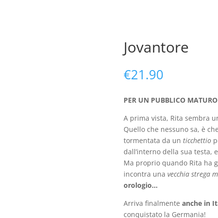
Home
Download
Opere
Store
Arro
Jovantore
€
21.90
PER UN PUBBLICO MATURO
A prima vista, Rita sembra 
Quello che nessuno sa, è che 
tormentata da un
ticchettio
p
dall’interno della sua testa, 
Ma proprio quando Rita ha gi
incontra una
vecchia strega m
orologio…
Arriva finalmente
anche in It
conquistato la Germania!