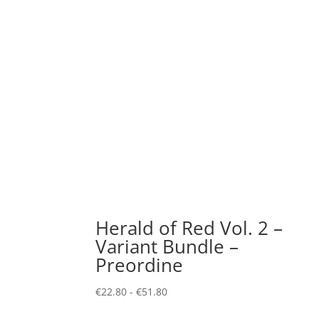
Herald of Red Vol. 2 –
Variant Bundle –
Preordine
Fascia
€
22.80
-
€
51.80
di