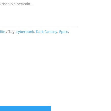
o rischio e pericolo…
ite
Tag:
cyberpunk
,
Dark Fantasy
,
Epico
,