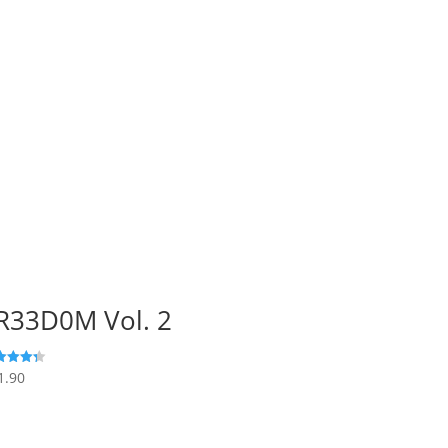
R33D0M Vol. 2
1.90
utato
3
 5