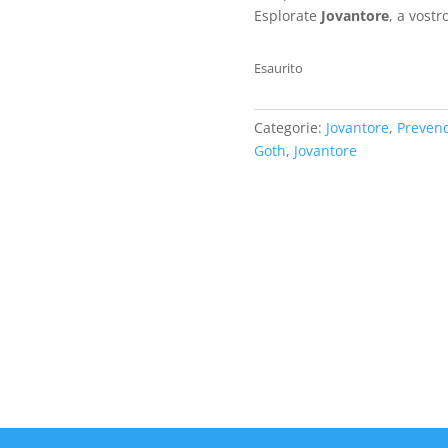
Esplorate
Jovantore
, a vostr
Esaurito
Categorie:
Jovantore
,
Prevend
Goth
,
Jovantore