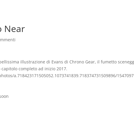
Home
Download
Opere
Store
Arro
o Near
ommenti
ta bellissima illustrazione di Evans di Chrono Gear, il fumetto sceneg
o capitolo completo ad inizio 2017.
photos/a.718423171505052.1073741839.718374731509896/1547097
soon