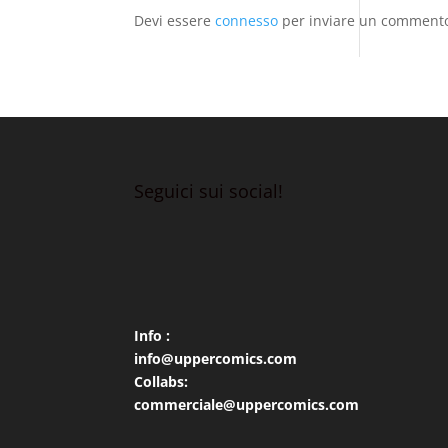
Devi essere
connesso
per inviare un comment
Seguici sui social!
Info :
info@uppercomics.com
Collabs:
commerciale@uppercomics.com