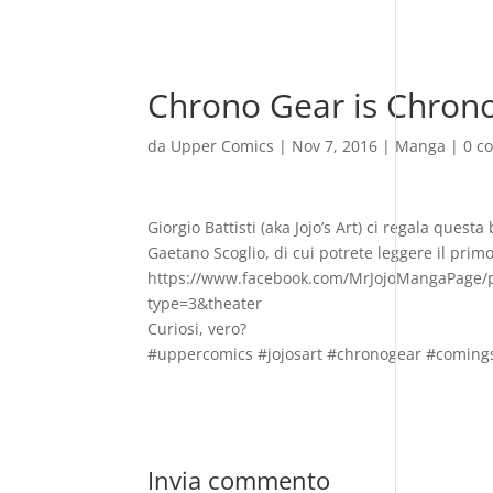
Chrono Gear is Chron
da
Upper Comics
|
Nov 7, 2016
|
Manga
|
0 c
Giorgio Battisti (aka Jojo’s Art) ci regala ques
Gaetano Scoglio, di cui potrete leggere il prim
https://www.facebook.com/MrJojoMangaPage/
type=3&theater
Curiosi, vero?
#uppercomics #jojosart #chronogear #coming
Invia commento