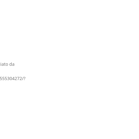
w-Up
Chi Siamo
Account
giato da
555304272/?