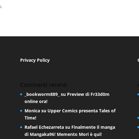
o.
Privacy Policy
Commenti recenti
_bookworm889_
su
Preview di Fr33d0m
online ora!
Monica
su
Upper Comics presenta Tales of
Time!
Rafael Echezarreta
su
Finalmente il manga
di Mangaka96! Memento Mori è qui!