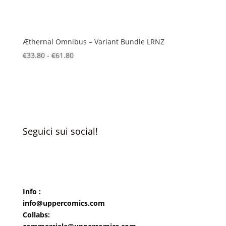
Æthernal Omnibus – Variant Bundle LRNZ
Fascia
€
33.80
-
€
61.80
di
prezzo:
da
€33.80
a
Seguici sui social!
€61.80
Info :
info@uppercomics.com
Collabs: