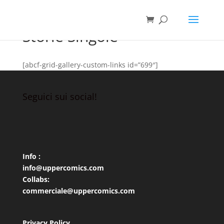
Storie Singole
[abcf-grid-gallery-custom-links id=”699″]
Seguici sui social!
Info :
info@uppercomics.com
Collabs:
commerciale@uppercomics.com
Privacy Policy