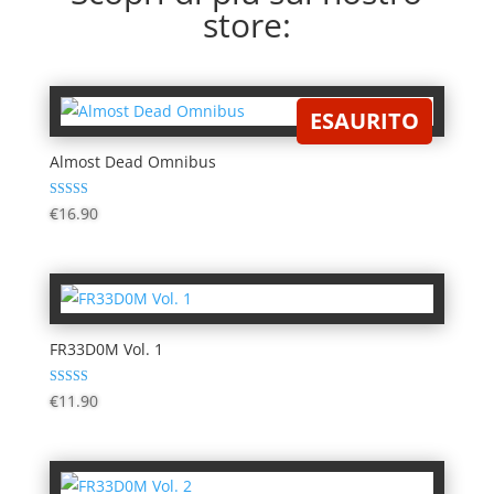
store:
ESAURITO
Almost Dead Omnibus
Valutato
€
16.90
5.00
su 5
FR33D0M Vol. 1
Valutato
€
11.90
4.69
su 5