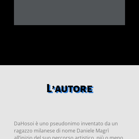
L’autore
DaHosoi è uno pseudonimo inventato da un
ragazzo milanese di nome Daniele Magrì
all’inizio del suo percorso artistico, più o meno