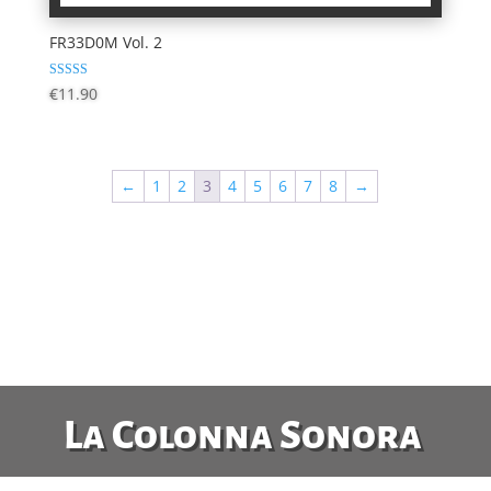
FR33D0M Vol. 2
Valutato
€
11.90
4.33
su 5
←
1
2
3
4
5
6
7
8
→
La Colonna Sonora