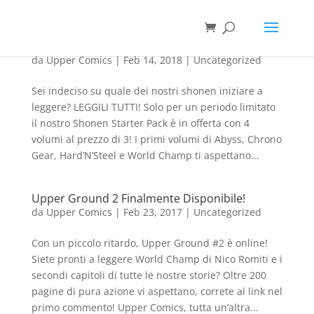
Shonen Starter Pack!
da
Upper Comics
|
Feb 14, 2018
|
Uncategorized
Sei indeciso su quale dei nostri shonen iniziare a
leggere? LEGGILI TUTTI! Solo per un periodo limitato
il nostro Shonen Starter Pack è in offerta con 4
volumi al prezzo di 3! I primi volumi di Abyss, Chrono
Gear, Hard’N’Steel e World Champ ti aspettano...
Upper Ground 2 Finalmente Disponibile!
da
Upper Comics
|
Feb 23, 2017
|
Uncategorized
Con un piccolo ritardo, Upper Ground #2 è online!
Siete pronti a leggere World Champ di Nico Romiti e i
secondi capitoli di tutte le nostre storie? Oltre 200
pagine di pura azione vi aspettano, correte al link nel
primo commento! Upper Comics, tutta un’altra...