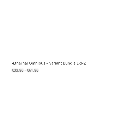
Æthernal Omnibus – Variant Bundle LRNZ
Fascia
€
33.80
-
€
61.80
di
prezzo:
da
€33.80
a
€61.80