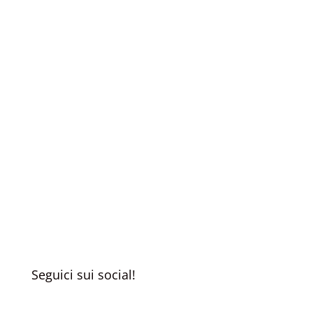
Scopri tutte le nostre
storie!
Non perderti nemmeno un'uscita:
iscriviti alla nostra newsletter!
Registrati
Seguici sui social!