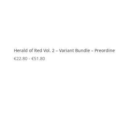
Herald of Red Vol. 2 – Variant Bundle – Preordine
Fascia
€
22.80
-
€
51.80
di
prezzo:
da
€22.80
a
€51.80