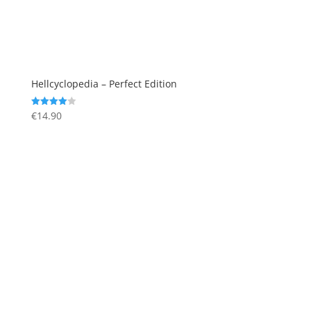
Hellcyclopedia – Perfect Edition
€
14.90
Valutato
4.00
su 5