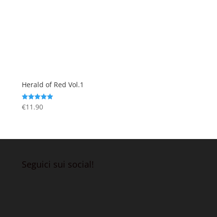
Herald of Red Vol.1
€
11.90
Valutato
5.00
su 5
Seguici sui social!