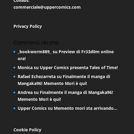
Collabs:
commerciale@uppercomics.com
Privacy Policy
Commenti recenti
_bookworm889_
su
Preview di Fr33d0m online
ora!
Monica
su
Upper Comics presenta Tales of Time!
Rafael Echezarreta
su
Finalmente il manga di
Mangaka96! Memento Mori è qui!
Andrea
su
Finalmente il manga di Mangaka96!
Memento Mori è qui!
Upper Comics
su
Memento mori sta arrivando…
Cookie Policy