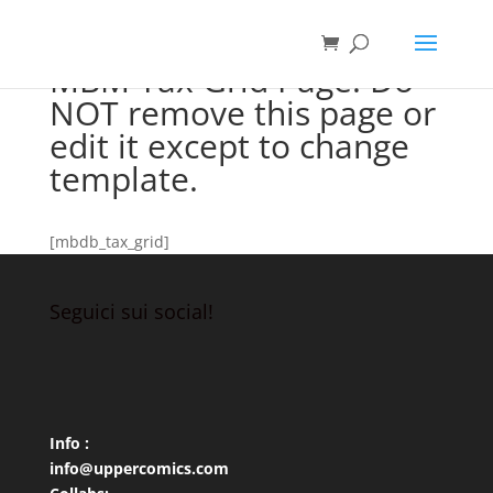
MBM Tax Grid Page. Do
NOT remove this page or
edit it except to change
template.
[mbdb_tax_grid]
Seguici sui social!
Info :
info@uppercomics.com